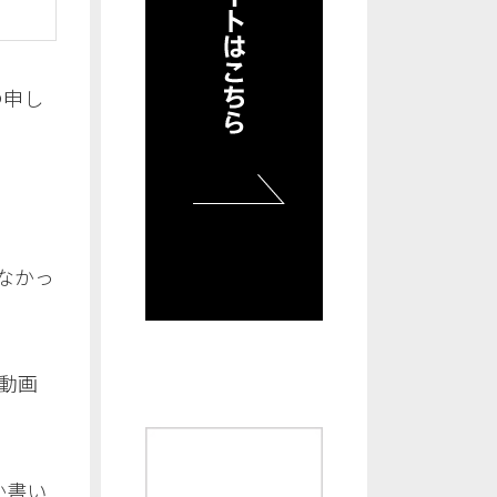
つ申し
いなかっ
が動画
か書い