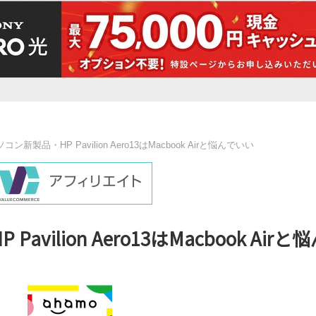
ン新製品・HP Pavilion Aero13はMacbook Airと悩んでいい
ilion Aero13はMacbook Airと