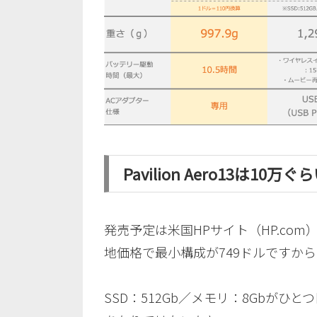
Pavilion Aero13は
発売予定は米国HPサイト（HP.co
地価格で最小構成が749ドルですから
SSD：512Gb／メモリ：8Gbがひ