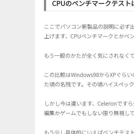
CPUのベンチマークテス
ここでパソコン新製品の説明に必ず
上げます、CPUベンチマークとかベ
もう一般のかたが全く気にされなく
この比較はWindows98からXP
た頃の名残です。その頃ハイスペッ
しかし今は違います、Celeronで
編集かゲームでもしない限り無視し
もう少し具体的にいえばベンチテス