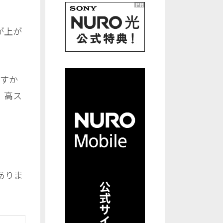
が上が
ますか
、高ス
。
。
ありま