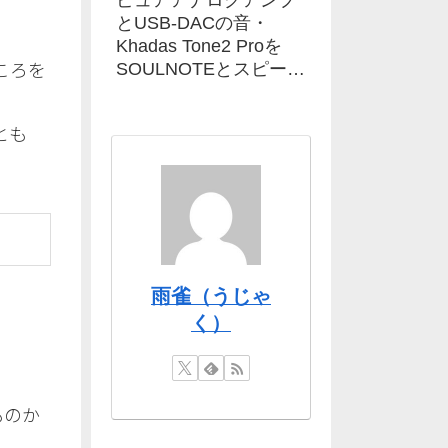
ピュアアナログアンプ
とUSB-DACの音・
Khadas Tone2 Proを
ところを
SOULNOTEとスピーカ
ーで
とも
雨雀（うじゃ
く）
ものか