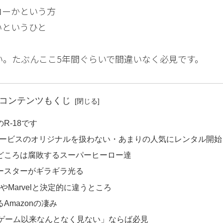
ローかという方
いというひと
さい。たぶんここ5年間ぐらいで間違いなく必見です。
コンテンツもくじ
R-18です
動画配信サービスのオリジナルを扱わない・あまりの人気にレンタル開始
どころは腐敗するスーパーヒーロー達
ースターがギラギラ光る
Marvelと決定的に違うところ
mazonの凄み
ドゲーム以来なんとなく見ない」ならば必見