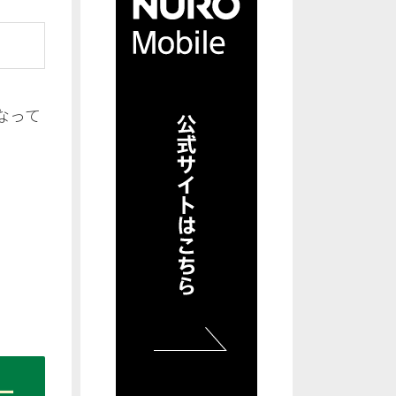
なって
ー