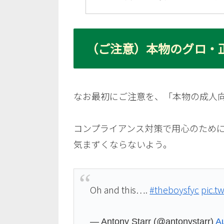
（ご注意）本物のグロ・正
なお最初にご注意を、「本物の成人
コンプライアンス対策で用心のため
気まずくならないよう。
Oh and this….
#theboysfyc
pic.t
— Antony Starr (@antonystarr)
A