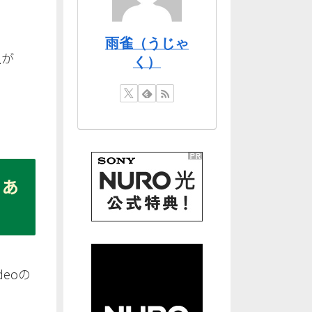
雨雀（うじゃ
上が
く）
・あ
eoの