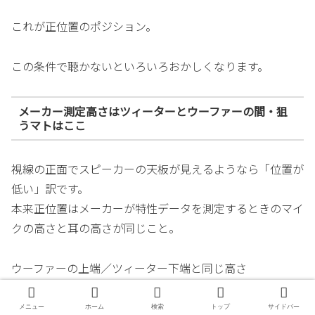
これが正位置のポジション。
この条件で聴かないといろいろおかしくなります。
メーカー測定高さはツィーターとウーファーの間・狙
うマトはここ
視線の正面でスピーカーの天板が見えるようなら「位置が
低い」訳です。
本来正位置はメーカーが特性データを測定するときのマイ
クの高さと耳の高さが同じこと。
ウーファーの上端／ツィーター下端と同じ高さ
このあたりが正位置です。
メニュー
ホーム
検索
トップ
サイドバー