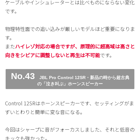
ケーブルやインシュレーターとは比べものにならない変化
です。
物理特性面での追い込みが厳しいモデルほど重要になりま
す。
また
ハイレゾ対応の場合ですが、原理的に超高域は高さと
向きをシビアに調整しないと再生は不可能
です。
No.43
JBL Pro Control 12SR・新品の時から超古典
の「泣き叫ぶ」ホーンスピーカー
Control 12SRはホーンスピーカーです、セッティングがま
ずいとわりと簡単に変な音になる。
今回はシャープに音がフォーカスしました、それと低音の
キックも強かった。