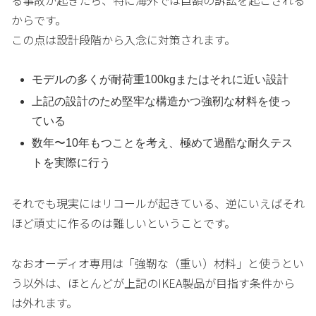
る事故が起きたら、特に海外では巨額の訴訟を起こされる
からです。
この点は設計段階から入念に対策されます。
モデルの多くが耐荷重100kgまたはそれに近い設計
上記の設計のため堅牢な構造かつ強靭な材料を使っ
ている
数年〜10年もつことを考え、極めて過酷な耐久テス
トを実際に行う
それでも現実にはリコールが起きている、逆にいえばそれ
ほど頑丈に作るのは難しいということです。
なおオーディオ専用は「強靭な（重い）材料」と使うとい
う以外は、ほとんどが上記のIKEA製品が目指す条件から
は外れます。