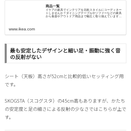
商品一覧
イケアの家具でインテリアを北欧スタイルにコーディネー
トしませんか？ダイニングテーブルやソファーなどの家具
から食器やアウトドア用品まで幅広く取り揃えています。
新商...
www.ikea.com
最も安定したデザインと細い足・振動に強く音
の反射がない
シート（天板）高さが52cmと比較的低いセッティング用
です。
SKOGSTA（スコグスタ）の45cm高もありますが、かたち
の安定度と足の細さによる反射の少なさではこちらが上で
す。