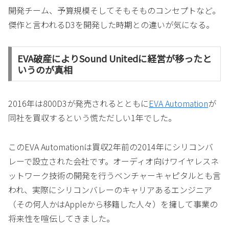
開発チーム、予算規模そしてそもそものコンセプトなど。
傑作と言われるD3を開発した時期との違いが気になる。
EVA破産によりSound Unitedに経営が移ったと
いうのが真相
2016年は800D3が発売されるとともに
EVA Automation
が
同社を買収するという慌ただしい1年でした。
このEVA Automationは買収2年前の2014年にシリコンバ
レーで設立された会社です。オーディオ向けワイヤレスネ
ットワーク技術の開発を行うベンチャーキャピタルとも言
われ、実際にシリコンバレーのキャリアあるエンジニア
（その何人かはAppleから移籍した人々）を擁して事業の
将来性を喧伝してきました。