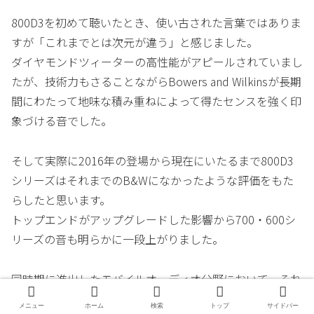
800D3を初めて聴いたとき、使い古された言葉ではありま
すが「これまでとは次元が違う」と感じました。
ダイヤモンドツィーターの高性能がアピールされていまし
たが、技術力もさることながらBowers and Wilkinsが長期
間にわたって地味な積み重ねによって得たセンスを強く印
象づける音でした。
そして実際に2016年の登場から現在にいたるまで800D3
シリーズはそれまでのB&Wになかったような評価をもた
らしたと思います。
トップエンドがアップグレードした影響から700・600シ
リーズの音も明らかに一段上がりました。
同時期に進出したモバイルオーディオ分野において、それ
までの高額ヘッドホンにはない音楽性がある、と評された
メニュー
ホーム
検索
トップ
サイドバー