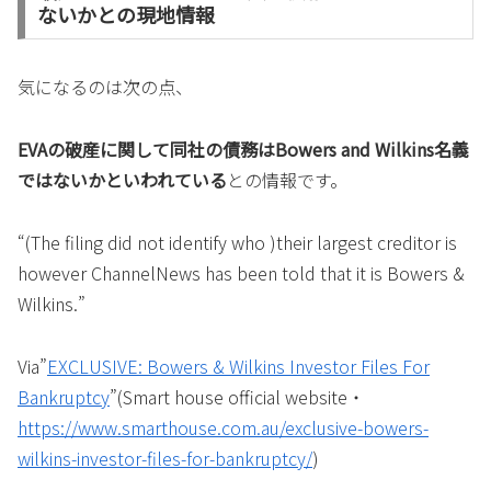
ないかとの現地情報
気になるのは次の点、
EVAの破産に関して同社の債務はBowers and Wilkins名義
ではないかといわれている
との情報です。
“(The filing did not identify who )their largest creditor is
however ChannelNews has been told that it is Bowers &
Wilkins.”
Via”
EXCLUSIVE: Bowers & Wilkins Investor Files For
Bankruptcy
”(Smart house official website・
https://www.smarthouse.com.au/exclusive-bowers-
wilkins-investor-files-for-bankruptcy/
)