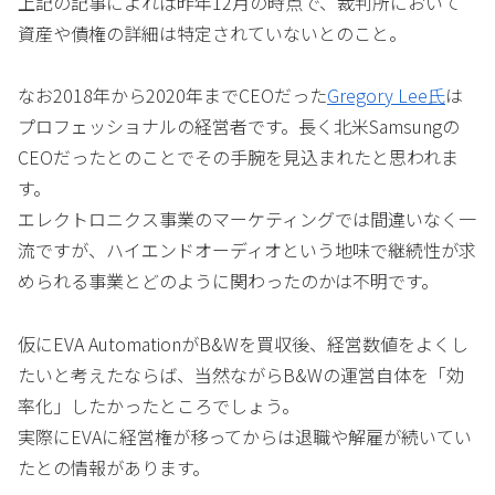
上記の記事によれば昨年12月の時点で、裁判所において
資産や債権の詳細は特定されていないとのこと。
なお2018年から2020年までCEOだった
Gregory Lee氏
は
プロフェッショナルの経営者です。長く北米Samsungの
CEOだったとのことでその手腕を見込まれたと思われま
す。
エレクトロニクス事業のマーケティングでは間違いなく一
流ですが、ハイエンドオーディオという地味で継続性が求
められる事業とどのように関わったのかは不明です。
仮にEVA AutomationがB&Wを買収後、経営数値をよくし
たいと考えたならば、当然ながらB&Wの運営自体を「効
率化」したかったところでしょう。
実際にEVAに経営権が移ってからは退職や解雇が続いてい
たとの情報があります。