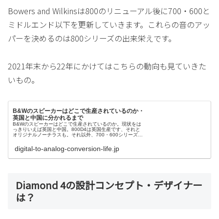
Bowers and Wilkinsは800のリニューアル後に700・600と
ミドルエンド以下を更新していきます。これらの音のアッ
パーを決めるのは800シリーズの出来栄えです。
2021年末から22年にかけてはこちらの動向も見ていきた
いもの。
B&Wのスピーカーはどこで生産されているのか・
英国と中国に分かれるまで
B&Wのスピーカーはどこで生産されているのか。現状をは
っきりいえば英国と中国。800D4は英国生産です、それと
オリジナルノーチラスも。それ以外、700・600シリーズな
ど全て中国工場で生産されます。ただこの会社の管理体制
はかなり高度です。部品も世界中から集めている。
digital-to-analog-conversion-life.jp
Diamond 4の設計コンセプト・デザイナー
は？