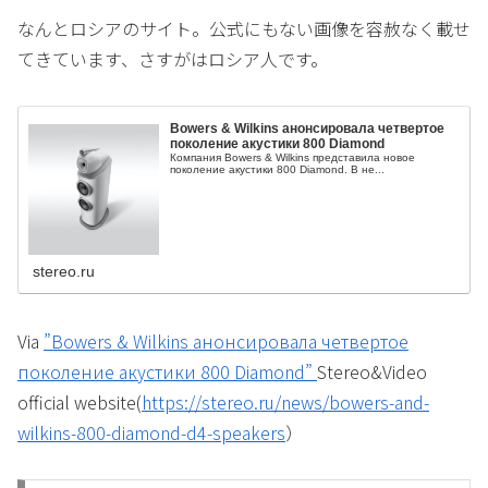
なんとロシアのサイト。公式にもない画像を容赦なく載せ
てきています、さすがはロシア人です。
Bowers & Wilkins анонсировала четвертое
поколение акустики 800 Diamond
Компания Bowers & Wilkins представила новое
поколение акустики 800 Diamond. В не...
stereo.ru
Via
”Bowers & Wilkins анонсировала четвертое
поколение акустики 800 Diamond”
Stereo&Video
official website(
https://stereo.ru/news/bowers-and-
wilkins-800-diamond-d4-speakers
）