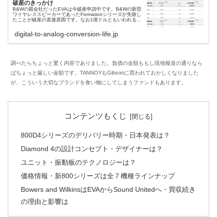
破産のきっかけ
B&Wの親会社だったEVAは今破産申請中です。B&Wの新型
ワイヤレススピーカーであったFormationシリーズが失敗し
たことが破産の直接原因です。なお1億ドルともいわれる
B&W名義とされた債務の内容は不透明。EVAはスマートス
ピーカーを目指していたようで、同社がB&Wを保有してい
digital-to-analog-conversion-life.jp
た間のことが伝わってこない。この時期に不要として
Classeを閉鎖したとのこと。親会社の経営と破産が製品に
どう影響したのか、800D4の完成度に直結する話と思いま
す。
調べたらちょっと驚く内容でありました。負債の金額ももし現地報道の通りなら
ばちょっと厳しい金額です。TANNOYもGibsonに買われておかしくなりました
が、こういう大切なブランドを食い物にしてしまうファンドもあります。
コンテンツもくじ
800D4シリーズのデリバリー時期・日本発表は？
Diamond 4の設計コンセプト・デザイナーは？
ユニット・振動板のテクノロジーは？
価格情報・新800シリーズは全７機種ラインナップ
Bowers and WilkinsはEVAからSound Unitedへ・買収続き
の理由と影響は