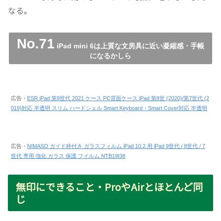
なる。
No.71
iPad mini 6は上質な文房具に近い凝縮感・手帳
になるかしら
広告・
ESR iPad 第9世代 2021 ケース PC背面ケース iPad 第8世 (2020)/第7世代 (2
019)対応 半透明 スリム ハードシェル Smart Keyboard・Smart Cover対応 半透明
広告・
NIMASO ガイド枠付き ガラスフィルム iPad 10.2 用 iPad 9世代 / 8世代 / 7
世代 専用 強化 ガラス 保護 フイルム NTB19I38
無印にできること・ProやAirとほとんど同
じ