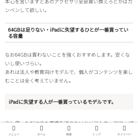
本心を言いますとあのアクセサリ全部買い換えろとかはカ
ンベンして欲しい。
64GBは足りない・iPadに失望するひとが一番買ってい
る容量
なお64GBは買わないことを強くおすすめします。安くな
いし使いづらい。
あれは法人や教育向けモデルで、個人がコンテンツを楽し
むことは全く考えていません。
iPadに失望する人が一番買っているモデルです。
少し使っただけでも画像を消さないとソフトウェアアップ
デートすらできなくなるほど。
メニュー
ホーム
検索
トップ
サイドバー